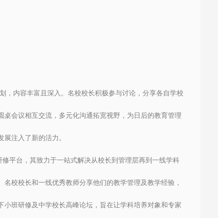
划，内容丰富且深入。
名校
校长积极参与讨论，分享各自学校
圆桌会议相互交流
，
多元化沟通
拓宽视野，为日后的教育管理
发展注入了新的活力。
研修平台
，
其
致力于一站式解决从校长到管理层再到一线学科
、名校校长和一线优秀教师分享他们的教学管理及教学经验
，
下小班研修及中学校长高峰论坛，旨在让学科培养对象和专家