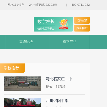
网校11143所
24小时更新122203套
400-0711-222
优势宣传
数字校长
海量推广
信息化展示平台
高峰论坛
旗下产品
河北石家庄二中
校长：邵喜珍
四川绵阳中学