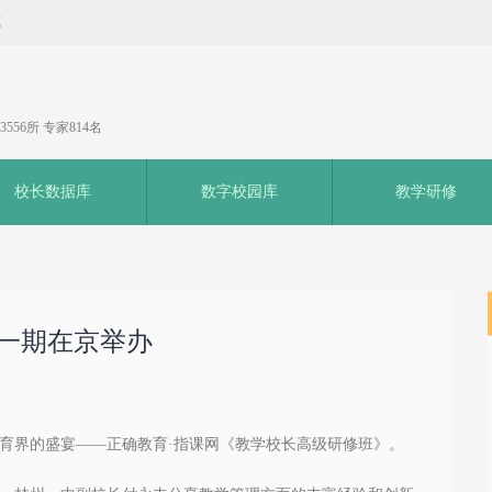
藏
556所 专家814名
校长数据库
数字校园库
教学研修
一期在京举办
育界的盛宴
——
正确教育
·指课网
《教学校长高级研修班》。