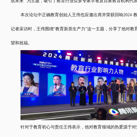
筑未来” 为主题，吸引了教育行业众多专家学者及百家教育机构代
本次论坛中正确教育创始人王伟也应邀出席并荣获回响2024·
记者采访时，王伟围绕“教育新质生产力”这一主题，分享了他对教
望和祝福。
针对于教育初心与责任王伟表示，他对教育领域的热爱源于对