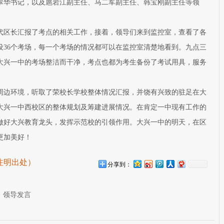
翠华书记，以及扈岩江副主任、马二军副主任、韩宝刚副主任等领
代区长汇报了考点的相关工作，接着，领导们来到监控室，查看了各
共设36个考场，每一个考场的情况都可以在监控室清楚地看到。九点三
大兴一中的考场整洁而干净，考点也都为考生备份了考试用具，服务
周边环境，听取了荣校长学校整体情况汇报，并饶有兴致的驻足在大
大兴一中西校区的整体规划及筹建进展情况。在肯定一中现有工作的
做好大兴教育龙头，发挥示范校的引领作用。大兴一中的明天，在区
更加美好！
注明出处）
分享到：
 领导发言