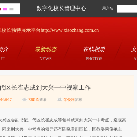
数字化校长管理中心
用户名：
校长独特展示平台http://www.xiaozhang.com.cn
简介
最新动态
在线相册
文
UT
NEWS
PHOTOS
A
代区长崔志成到大兴一中视察工作
016/6/17
7301次
查看
荣俊利
发布
，大兴区委副书记、代区长崔志成等领导就来到大兴一中考点，巡视高
一同来到大兴一中考点的领导还有陈晓君副区长，区教委荣俊艳主