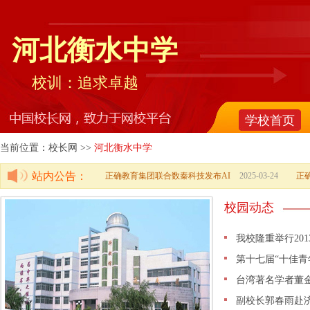
河北衡水中学
校训：追求卓越
学校首页
当前位置：校长网 >>
河北衡水中学
站内公告：
正确教育集团联合数秦科技发布AI
2025-03-24
正
校园动态
我校隆重举行20
第十七届“十佳青
台湾著名学者董
副校长郭春雨赴