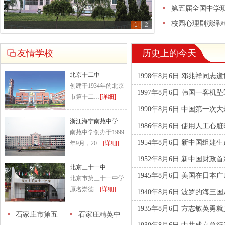
第五届全国中学
校园心理剧演绎
1
2
友情学校
历史上的今天
北京十二中
1998年8月6日 邓兆祥同志
创建于1934年的北京
1997年8月6日 韩国一客机
市第十二…
[详细]
1990年8月6日 中国第一
浙江海宁南苑中学
1986年8月6日 使用人工
南苑中学创办于1999
1954年8月6日 新中国组建
年9月，20…
[详细]
1952年8月6日 新中国财
北京三十一中
1945年8月6日 美国在日本
北京市第三十一中学
原名崇德…
[详细]
1940年8月6日 波罗的海三
1935年8月6日 方志敏英勇
石家庄市第五
石家庄精英中