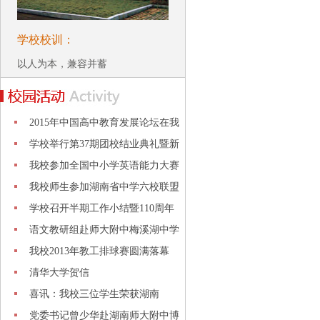
学校校训：
以人为本，兼容并蓄
2015年中国高中教育发展论坛在我
校举
学校举行第37期团校结业典礼暨新
团员
我校参加全国中小学英语能力大赛
喜获
我校师生参加湖南省中学六校联盟
学生
学校召开半期工作小结暨110周年
校庆总
语文教研组赴师大附中梅溪湖中学
开展
我校2013年教工排球赛圆满落幕
清华大学贺信
喜讯：我校三位学生荣获湖南
省“三独
党委书记曾少华赴湖南师大附中博