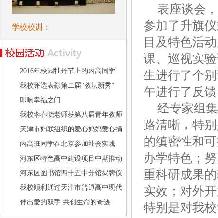
表座谈会，
参加了升旗仪
学校校训：
目及特色活动
课、巡视实验
2016年校园牡丹节上的内高同学
生进行了个别
我校评选表彰第二届“教坛新秀”
午进行了反馈
叩响幸福之门
经专家组集
我校李春晓老师获第八届青年教师
路清晰，特别
学术
天津市妇联组织的爱心妈妈爱心捐
的缜密性和可
赠活
内高班同学在北京参加社会实践
办学特色；努
河东区特色高中建设项目中期推动
重科研成果的
会在
河东区图书馆四十五中分馆揭牌仪
式在
我校顺利通过天津市普通高中现代
实效；对外开
化建
伸出爱的双手 共创生命的奇迹
特别是对我校