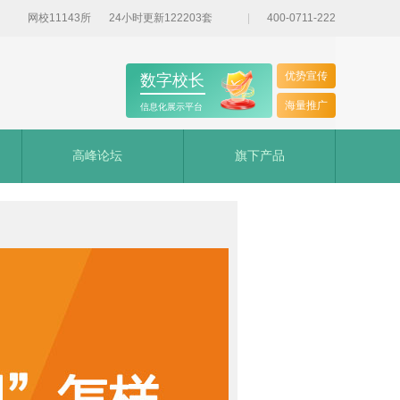
网校11143所
24小时更新122203套
400-0711-222
优势宣传
数字校长
海量推广
信息化展示平台
高峰论坛
旗下产品