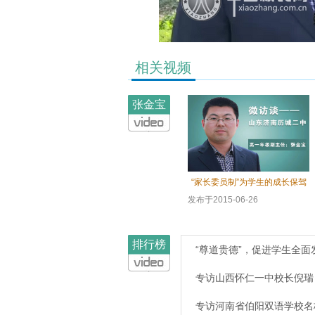
相关视频
张金宝
“家长委员制”为学生的成长保驾
护航
发布于2015-06-26
4973人观看
排行榜
“尊道贵德”，促进学生全面
专访山西怀仁一中校长倪瑞
专访河南省伯阳双语学校名