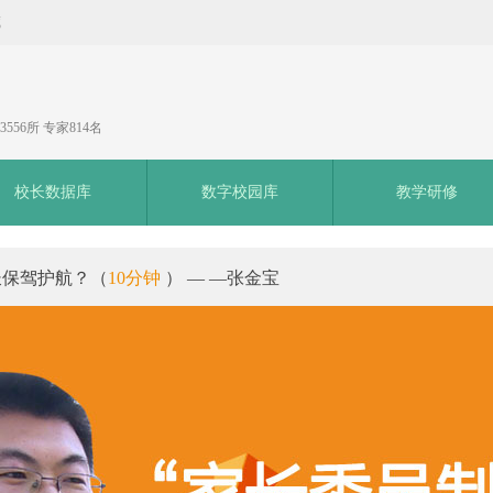
藏
556所 专家814名
校长数据库
数字校园库
教学研修
长保驾护航？（
10分钟
） — —张金宝