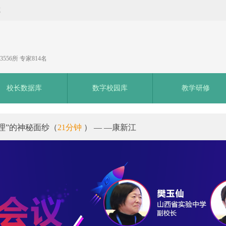
藏
556所 专家814名
校长数据库
数字校园库
教学研修
理”的神秘面纱（
21分钟
） — —康新江