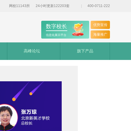
网校11143所
24小时更新122203套
400-0711-222
优势宣传
数字校长
海量推广
信息化展示平台
高峰论坛
旗下产品