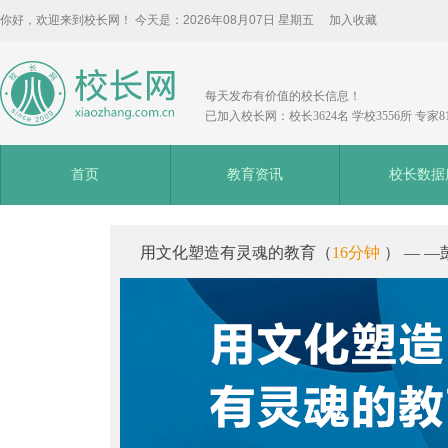
你好，欢迎来到校长网！ 今天是：
2026年08月07日 星期五
加入收藏
每天发布有价值的校长信息！
已加入校长网：校长3624名 学校3556所 专家8
首页
教育资讯
校长数据
用文化塑造有灵魂的教育（
16分钟
） — —