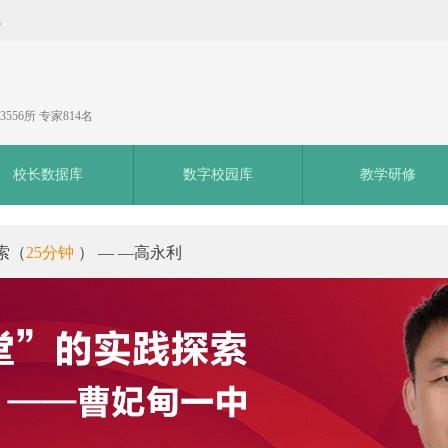
藏
556所 专家814名
校长数据库
数字校园库
教学研修
索（
25分钟
） — —高永利