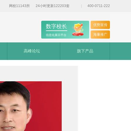
网校11143所
24小时更新122203套
400-0711-222
优势宣传
数字校长
海量推广
信息化展示平台
高峰论坛
旗下产品