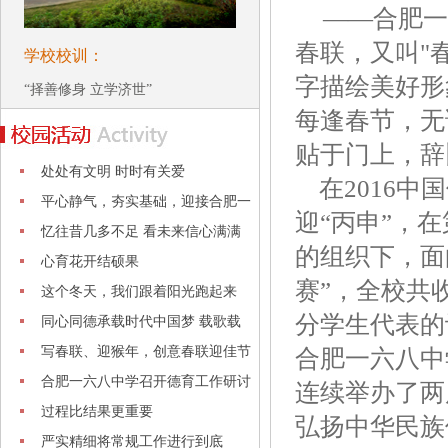
——合肥一
春联，又叫"
学校校训：
字描绘美好形
“择善修身 立学济世”
每逢春节，无
贴于门上，辞
处处有文明 时时有关爱
在2016中
平心静气，夯实基础，迎接合肥一
迎“丙申”，
模
忆往昔几多不足 看未来信心满满
的组织下，面
心育花开结硕果
赛”，全校共
这个冬天，我们跟着阳光跑起来
分学生代表的
同心同德承载时代中国梦 载歌载
舞绽放
写春联、迎猴年，创意春联迎佳节
合肥一六八中
合肥一六八中学召开德育工作研讨
连续举办了两
会
过程比结果更重要
弘扬中华民族
严实精细将常规工作进行到底