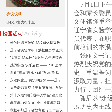
7月1日下
会和家长委员
学校校训：
文体馆隆重举
明心知往 力行求至
辽宁省实验学
员代表，在职
爱的回馈与传递 我校退休特级教
前培训的本溪
师杨福
辽宁省实验学校于洪校区办学正式
张丽文书记
启动
我健康 我成长 我快乐 六年级综合
热烈庆祝党的
素质
感恩实验 快乐启程 —— 2015届学
史，重温誓词
生毕
深化“尊重”理念 优化“学本”课堂
汲取力量，担
永远跟党走 共筑中国梦 ——辽宁
省实
周洋老师喜获辽宁省第五届小学语
力行，团结一
文教
第十八届“何氏眼科奖学金”颁奖仪
随后以“永远
式
群策群力促发展 同心同德谱新篇
展历史为主线
我校参加辽宁省教育宣传工作会议