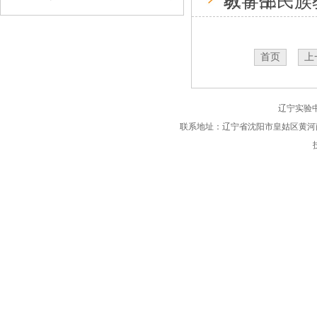
班学生
教育部民族
首页
上
辽宁实验
联系地址：辽宁省沈阳市皇姑区黄河南大街89号