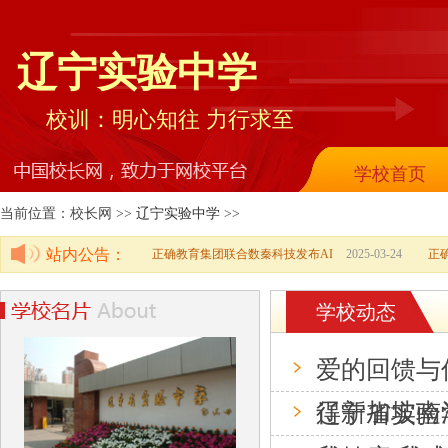
辽宁实验中学
校训：明心知往 力行求至
学校首页
当前位置：校长网 >>
辽宁实验中学
>>
站内公告：
正确教育集团联合数秦科技发布AI
2025-03-24
正
学校动态
爱的回馈与
得新加坡南
辽宁省实验