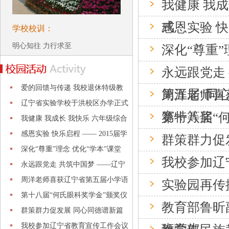
我健康 我
式
感恩实验 快
学校校训：
明心知往 力行求至
深化“尊重”
永远跟党走
爱的回馈与传递 我校退休特级教
第五届“同
周洋老师喜
师杨福
辽宁省实验学校于洪校区办学正式
赛特等奖
第十八届“
启动
我健康 我成长 我快乐 六年级综合
素质
感恩实验 快乐启程 —— 2015届学
群策群力促
生毕
深化“尊重”理念 优化“学本”课堂
我校参加辽
永远跟党走 共筑中国梦 ——辽宁
省实
周洋老师喜获辽宁省第五届小学语
实验园再传
文教
第十八届“何氏眼科奖学金”颁奖仪
教育部鲁昕
式
群策群力促发展 同心同德谱新篇
我校参加辽宁省教育宣传工作会议