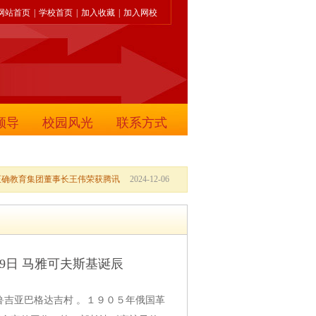
网站首页
|
学校首页
|
加入收藏
|
加入网校
领导
校园风光
联系方式
正确教育集团董事长王伟荣获腾讯
2024-12-06
月19日 马雅可夫斯基诞辰
鲁吉亚巴格达吉村 。１９０５年俄国革