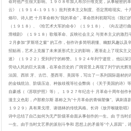
命对他产生很大影响。１９０８年加入布尔什维克党，从事秘密的
云》（１９１４-１９１５）批判资本主义制度、否定黑暗现实。十
烙印。诗人把 十月革命称为“我的革命”，革命胜利初期写出《我们
（１９１８）、《给艺术大军的命令》（１９１８）、《向左进行曲
滑稽剧》（１９１８）歌颂革命、反映社会主义 与资本主义的激烈
２月参加“罗斯塔之窗” 的工作，创作许多简明易懂、幽默风趣以及
招贴画，艺术上克服了未来派形式主义的影响，逐渐走上了现实主义
迷》（１９２２）受到列宁的称赞。１９２４年列宁逝世， 他以深
劳动人民的巨大哀痛，在革命历史的 广阔背景上再现了列宁的光辉
法国、西班 牙、古巴、墨西哥、美国等，写出了一系列国际题材的
的金钱统治、阶级压迫、种族歧视等社会弊病（《关于美国的诗》等
自豪感（《苏联护照》等）。１９２７年纪念十 月革命十周年创作
漫主义色彩，卢那察尔斯 基称之为“十月革命的青铜塑像”。讽刺喜
１９２９）具有果戈理、谢德林的传统风格。长诗《放开喉咙歌唱》
诗中总结了自己如何为无产阶级革命面从事创作的一生。由 于当时
一生。由于当时文艺界的派别斗争和 思想上的矛盾等“个人原因”，