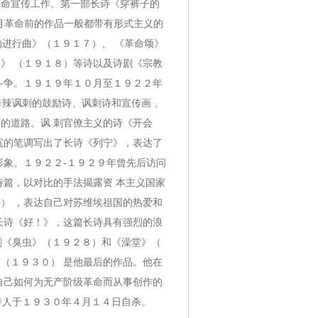
革命宣传工作。第一部长诗《穿裤子的
月革命前的作品一般都带有形式主义的
的进行曲》（１９１７）、 《革命颂》
》 （１９１８）等诗以及诗剧《宗教
斗争。１９１９年１０月至１９２２年
辛辣讽刺的鼓励诗、讽刺诗和宣传画 、
的道路。讽 刺官僚主义的诗《开会
沉的笔调写出了长诗《列宁》，表达了
形象。１９２２-１９２９年曾先后访问
诗篇，以对比的手法揭露资 本主义国家
） ，表达自己对苏维埃祖国的热爱和
长诗《好！》，这篇长诗具有强烈的浪
剧《臭虫》（１９２８）和《澡堂》（
（１９３０） 是他最后的作品。他在
自己如何为无产阶级革命而从事创作的
诗人于１９３０年４月１４日自杀。