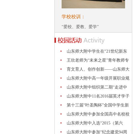
学校校训：
“爱校、爱教、爱学”
山东师大附中学生在“21世纪新东
方杯
王欣老师为“未来之星”青年教师专
业
育文育人、创作创新——山东师大
附中
山东师大附中高一年级开展职业规
划专
山东师大附中组织第二期“走进中
科院
山东师大附中11名2016届英才学子
赴山
第十三届“叶圣陶杯”全国中学生新
作
山东师大附中参加全国高中名校校
长会
山东师大附中入选“2015（第六
届）中
山东师大附中参加“纪念建党94周