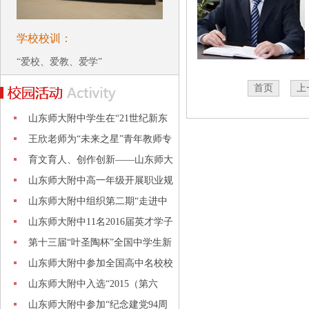
学校校训：
“爱校、爱教、爱学”
首页
上
山东师大附中学生在“21世纪新东
方杯
王欣老师为“未来之星”青年教师专
业
育文育人、创作创新——山东师大
附中
山东师大附中高一年级开展职业规
划专
山东师大附中组织第二期“走进中
科院
山东师大附中11名2016届英才学子
赴山
第十三届“叶圣陶杯”全国中学生新
作
山东师大附中参加全国高中名校校
长会
山东师大附中入选“2015（第六
届）中
山东师大附中参加“纪念建党94周