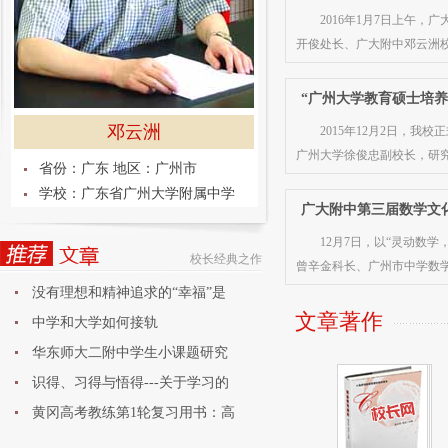
2016年1月7日上午
开俊处长、广大附中邓云洲
“广州大学教育硕士培
邓云洲
2015年12月2日，
广州大学徐俊忠副校长，研
省份：广东 地区：广州市
学校：广东省广州大学附属中学
广大附中第三届数学文
12月7日，以“灵动数
校长经典之作
曾辛金科长、广州市中学数
没有理想和精神追求的“幸福”是
文章著作
中学和大学如何接轨
华东师大二附中学生小课题研究
论
识得、习得与悟得---关于学习的
黄冈高考教练第1轮复习用书：高