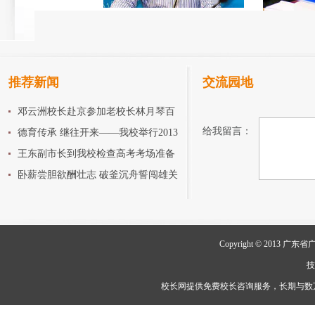
推荐新闻
交流园地
邓云洲校长赴京参加老校长林月琴百
给我留言：
年诞辰纪念活动
德育传承 继往开来——我校举行2013
年班主任师徒结对会
王东副市长到我校检查高考考场准备
工作
卧薪尝胆欲酬壮志 破釜沉舟誓闯雄关
Copyright © 201
校长网提供免费校长咨询服务，长期与数