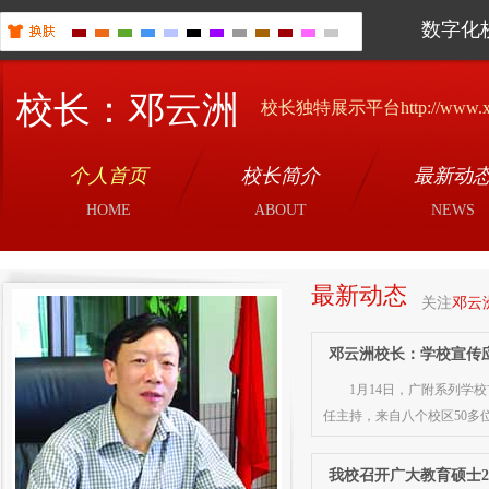
数字化
校长：邓云洲
校长独特展示平台http://www.xiao
个人首页
校长简介
最新动
HOME
ABOUT
NEWS
最新动态
关注
邓云
邓云洲校长：学校宣传
1月14日，广附系列学
任主持，来自八个校区50多
我校召开广大教育硕士2