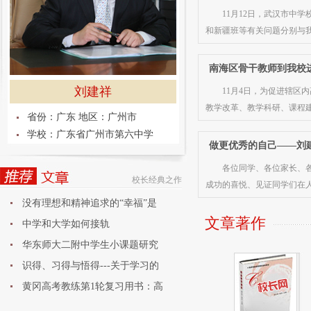
11月12日，武汉市中
和新疆班等有关问题分别与
南海区骨干教师到我校
刘建祥
11月4日，为促进辖
教学改革、教学科研、课程
省份：广东 地区：广州市
学校：广东省广州市第六中学
做更优秀的自己——刘建
各位同学、各位家长、
校长经典之作
成功的喜悦、见证同学们在
没有理想和精神追求的“幸福”是
文章著作
中学和大学如何接轨
华东师大二附中学生小课题研究
论
识得、习得与悟得---关于学习的
黄冈高考教练第1轮复习用书：高