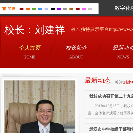
数字化
校长：刘建祥
校长独特展示平台http://www.xiao
个人首页
校长简介
最新动
HOME
ABOUT
NEWS
最新动态
关注
刘建
我校成功召开第二十九
2015年12月15日
言，全体老师观看了优秀课
武汉市中学校级干部和