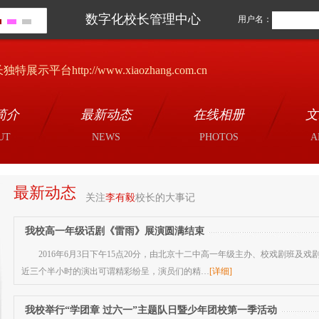
数字化校长管理中心
用户名：
独特展示平台http://www.xiaozhang.com.cn
简介
最新动态
在线相册
文
UT
NEWS
PHOTOS
A
最新动态
关注
李有毅
校长的大事记
我校高一年级话剧《雷雨》展演圆满结束
2016年6月3日下午15点20分，由北京十二中高一年级主办、校戏剧班
近三个半小时的演出可谓精彩纷呈，演员们的精…
[详细]
我校举行“学团章 过六一”主题队日暨少年团校第一季活动