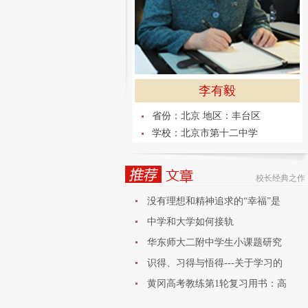
李有毅
省份：北京 地区：丰台区
学校：北京市第十二中学
校长经典之作
没有理想和精神追求的“幸福”是
中学和大学如何接轨
华东师大二附中学生小课题研究
论
识得、习得与悟得---关于学习的
黄冈高考教练第1轮复习用书：高