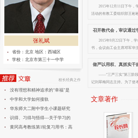
2015年12月11日
活动的有教工委组织部王彬
召开教代会，审议通过
张礼斌
2015年9月22日下午
书，会议由工会主席邓军华
省份：北京 地区：西城区
学校：北京市第三十一中学
做严以用权、真抓实干
——“三严三实”第三阶
校长经典之作
记刘翠梅同志主持。为了使
没有理想和精神追求的“幸福”是
文章著作
中学和大学如何接轨
华东师大二附中学生小课题研究
论
识得、习得与悟得---关于学习的
黄冈高考教练第1轮复习用书：高