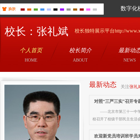
数字化
校长：张礼斌
校长独特展示平台http://www.xiao
个人首页
校长简介
最新动
HOME
ABOUT
NEWS
最新动态
关注
张礼
对照“三严三实”召开专
——北京市第三十一中学
校召开了校级干部民主生活会
欢迎新党员培训班学员