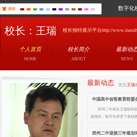
数字化
校长：王瑞
校长独特展示平台http://www.xiaozha
个人首页
校长简介
最新动
HOME
ABOUT
NEWS
最新动态
关注
王瑞
中国高中创客教育联盟
郑州二中校长王瑞组织校
效路径，数字化背景下基础
郑州二中迎接三年规划