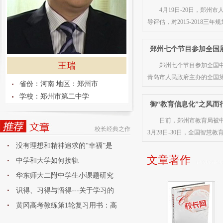
4月19日-20日，郑州
导评估，对2015-2018三
郑州七个节目参加全国
王瑞
郑州七个节目参加全国中
青岛市人民政府主办的全国
省份：河南 地区：郑州市
学校：郑州市第二中学
御“教育信息化”之风而
日前，郑州市教育局被
校长经典之作
3月28日-30日，全国智慧
没有理想和精神追求的“幸福”是
文章著作
中学和大学如何接轨
华东师大二附中学生小课题研究
论
识得、习得与悟得---关于学习的
黄冈高考教练第1轮复习用书：高