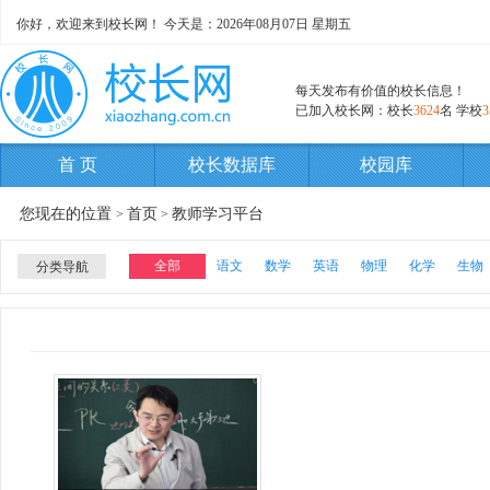
你好，欢迎来到校长网！ 今天是：
2026年08月07日 星期五
每天发布有价值的校长信息！
已加入校长网：校长
3624
名 学校
3
首 页
校长数据库
校园库
您现在的位置
首页
教师学习平台
>
>
全部
语文
数学
英语
物理
化学
生物
分类导航