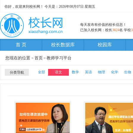
你好，欢迎来到校长网！ 今天是：
2026年08月07日 星期五
每天发布有价值的校长信息！
已加入校长网：校长
3624
名 学校
3
首 页
校长数据库
校园库
您现在的位置
首页
教师学习平台
>
>
全部
语文
数学
英语
物理
化学
生物
分类导航