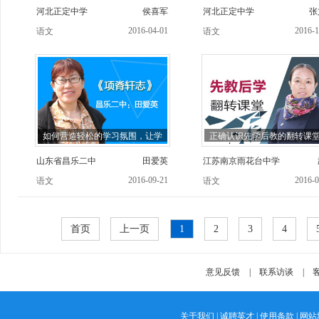
河北正定中学
侯喜军
河北正定中学
张
2016-04-01
2016-1
语文
语文
如何营造轻松的学习氛围，让学
正确认识先学后教的翻转课
山东省昌乐二中
田爱英
江苏南京雨花台中学
2016-09-21
2016-0
语文
语文
首页
上一页
1
2
3
4
意见反馈
|
联系访谈
|
客
关于我们
|
诚聘英才
|
使用条款
|
网站