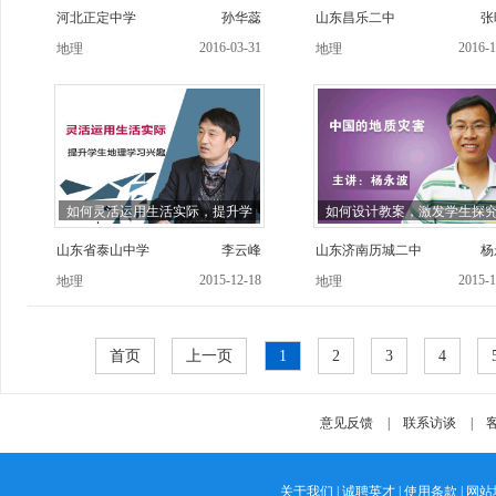
河北正定中学
孙华蕊
山东昌乐二中
张
2016-03-31
2016-1
地理
地理
如何灵活运用生活实际，提升学
如何设计教案，激发学生探
山东省泰山中学
李云峰
山东济南历城二中
杨
2015-12-18
2015-1
地理
地理
首页
上一页
1
2
3
4
意见反馈
|
联系访谈
|
客
关于我们
|
诚聘英才
|
使用条款
|
网站