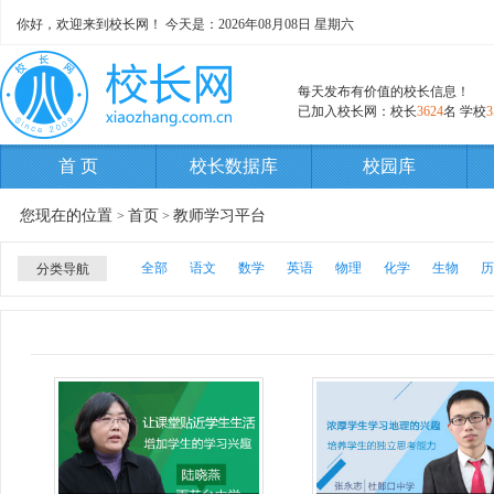
你好，欢迎来到校长网！ 今天是：
2026年08月08日 星期六
每天发布有价值的校长信息！
已加入校长网：校长
3624
名 学校
3
首 页
校长数据库
校园库
您现在的位置
首页
教师学习平台
>
>
全部
语文
数学
英语
物理
化学
生物
历
分类导航