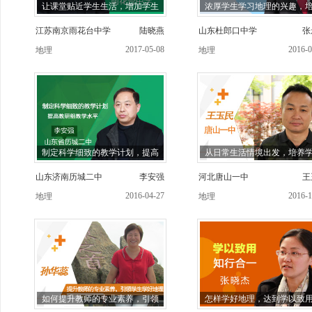
让课堂贴近学生生活，增加学生
浓厚学生学习地理的兴趣，
江苏南京雨花台中学
陆晓燕
山东杜郎口中学
张
2017-05-08
2016-0
地理
地理
制定科学细致的教学计划，提高
从日常生活情境出发，培养
山东济南历城二中
李安强
河北唐山一中
王
2016-04-27
2016-1
地理
地理
如何提升教师的专业素养，引领
怎样学好地理，达到学以致