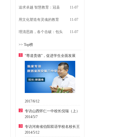
追求卓越 智慧教育：冠县
11-07
用文化塑造有灵魂的教育
11-07
理清思路，各个击破：包头
11-07
>> Top榜
1
“尊道贵德”，促进学生全面发展
2017/6/12
2
专访山西怀仁一中校长倪瑞（上）
2014/5/7
3
专访河南省伯阳双语学校名校长王
2014/5/12