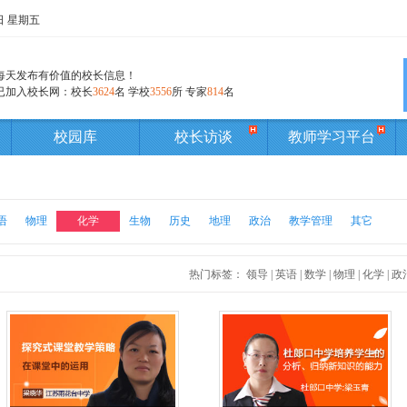
7日 星期五
每天发布有价值的校长信息！
已加入校长网：校长
3624
名 学校
3556
所 专家
814
名
校园库
校长访谈
教师学习平台
语
物理
化学
生物
历史
地理
政治
教学管理
其它
热门标签
： 领导 |
英语 |
数学 |
物理 |
化学 |
政