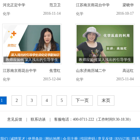
河北正定中学
范卫卫
江苏南京雨花台中学
梁晓华
2016-11-14
2016-10-17
化学
化学
教师应如何深入浅出的引导学生
教师应如何深入浅出的引导学生
江苏南京雨花台中学
焦雪红
山东济南历城二中
高运红
2015-12-04
2015-11-04
化学
化学
1
2
3
4
5
下一页
末页
意见反馈
|
联系访谈
|
客服电话：400-0711-222（工作时间9:30-18:30）
于我们
|
诚聘英才
|
使用条款
|
网站地图
|
会员注册
|
找回密码
|
意见反馈
|
RSS订阅
|
联系