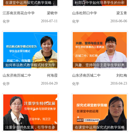
在课堂中运用探究式教学策略，
杜郎口中学如何培养学生的分析
江苏南京雨花台中学
梁晓华
山东杜郎口中学
梁玉青
2016-07-11
2016-06-06
化学
化学
如何将说教式教学模式转变为学
兴趣、坚持与自主是学生学好奥
山东济南历城二中
何海霞
山东济南历城二中
刘红梅
2016-04-29
2016-04-23
化学
化学
注重学生特色发展，引导学生参
在课堂中运用探究式的教学策略