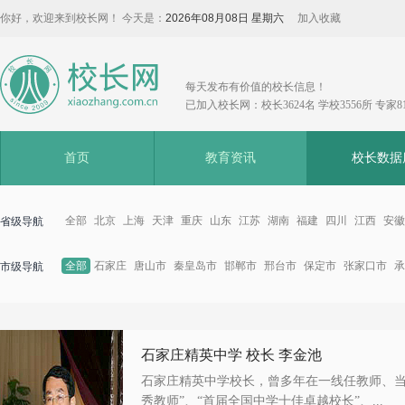
你好，欢迎来到校长网！ 今天是：
2026年08月08日 星期六
加入收藏
每天发布有价值的校长信息！
已加入校长网：校长3624名 学校3556所 专家8
首页
教育资讯
校长数据
全部
北京
上海
天津
重庆
山东
江苏
湖南
福建
四川
江西
安徽
省级导航
全部
石家庄
唐山市
秦皇岛市
邯郸市
邢台市
保定市
张家口市
承
市级导航
石家庄精英中学 校长 李金池
石家庄精英中学校长，曾多年在一线任教师、当
秀教师”、“首届全国中学十佳卓越校长”、...