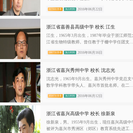
2016年06月22日
31733次查看
加入时间
浙江省嘉善县高级中学 校长 江生
江生，1965年3月出生，1987年毕业于浙
江省生物特级教师。曾任教于于栅中学任团支...
2016年06月16日
19677次查看
加入时间
浙江省嘉兴秀州中学 校长 沈志光
沈志光，1965年9月出生。嘉兴秀州中学党总
数学学科教学带头人、嘉兴市首批名师。在二...
2016年06月12日
20167次查看
加入时间
浙江省嘉兴高级中学 校长 徐新泉
徐新泉，男。1955年9月出生，现任嘉兴高级
被评为嘉兴市秀洲区（郊区）教育系统先进工...