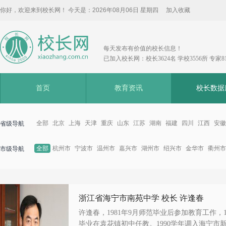
你好，欢迎来到校长网！ 今天是：
2026年08月06日 星期四
加入收藏
每天发布有价值的校长信息！
已加入校长网：校长3624名 学校3556所 专家8
首页
教育资讯
校长数据
全部
北京
上海
天津
重庆
山东
江苏
湖南
福建
四川
江西
安徽
省级导航
全部
杭州市
宁波市
温州市
嘉兴市
湖州市
绍兴市
金华市
衢州市
市级导航
浙江省海宁市南苑中学 校长 许逢春
许逢春，1981年9月师范毕业后参加教育工作，1
毕业在袁花镇初中任教。1990学年调入海宁市新.