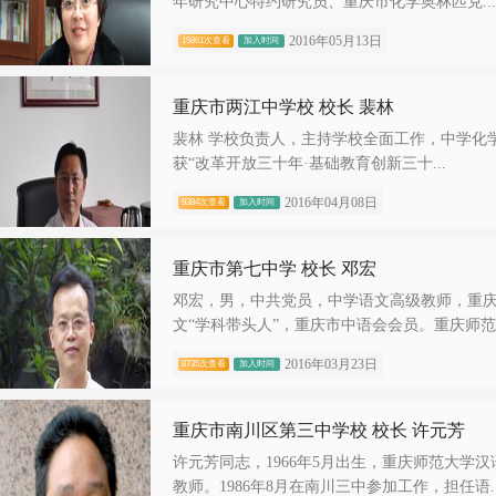
年研究中心特约研究员、重庆市化学奥林匹克...
2016年05月13日
15861次查看
加入时间
重庆市两江中学校 校长 裴林
裴林 学校负责人，主持学校全面工作，中学化
获“改革开放三十年·基础教育创新三十...
2016年04月08日
9384次查看
加入时间
重庆市第七中学 校长 邓宏
邓宏，男，中共党员，中学语文高级教师，重
文“学科带头人”，重庆市中语会会员。重庆师范..
2016年03月23日
8735次查看
加入时间
重庆市南川区第三中学校 校长 许元芳
许元芳同志，1966年5月出生，重庆师范大学
教师。1986年8月在南川三中参加工作，担任语..