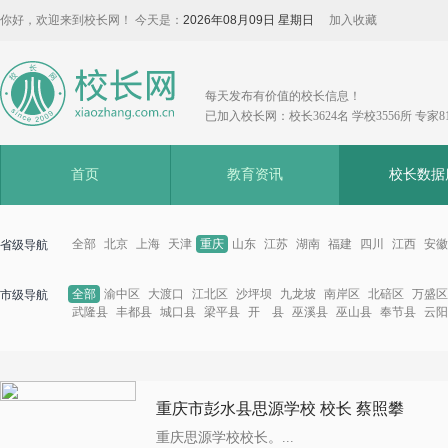
你好，欢迎来到校长网！ 今天是：
2026年08月09日 星期日
加入收藏
每天发布有价值的校长信息！
已加入校长网：校长3624名 学校3556所 专家8
首页
教育资讯
校长数据
全部
北京
上海
天津
重庆
山东
江苏
湖南
福建
四川
江西
安徽
省级导航
全部
渝中区
大渡口
江北区
沙坪坝
九龙坡
南岸区
北碚区
万盛区
市级导航
武隆县
丰都县
城口县
梁平县
开 县
巫溪县
巫山县
奉节县
云阳
重庆市彭水县思源学校 校长 蔡照攀
重庆思源学校校长。...