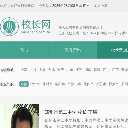
你好，欢迎来到校长网！ 今天是：
2026年08月08日 星期六
加入收藏
每天发布有价值的校长信息！
已加入校长网：校长3624名 学校3556所 专家8
首页
教育资讯
校长数据
全部
北京
上海
天津
重庆
山东
江苏
湖南
福建
四川
江西
安徽
省级导航
全部
郑州市
开封市
洛阳市
平顶山市
焦作市
鹤壁市
新乡市
安阳
市级导航
郑州市第二中学 校长 王瑞
郑州市第二中学校长，中共党员，中学高级教
教师、河南省优秀辅导教师、郑州市师德标兵。.