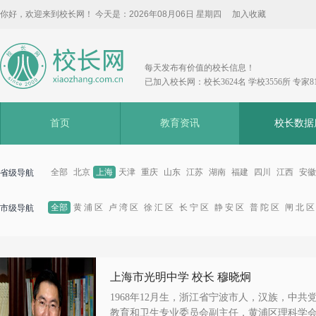
你好，欢迎来到校长网！ 今天是：
2026年08月06日 星期四
加入收藏
每天发布有价值的校长信息！
已加入校长网：校长3624名 学校3556所 专家8
首页
教育资讯
校长数据
全部
北京
上海
天津
重庆
山东
江苏
湖南
福建
四川
江西
安徽
省级导航
全部
黄 浦 区
卢 湾 区
徐 汇 区
长 宁 区
静 安 区
普 陀 区
闸 北 区
市级导航
上海市光明中学 校长 穆晓炯
1968年12月生，浙江省宁波市人，汉族，中
教育和卫生专业委员会副主任，黄浦区理科学会.