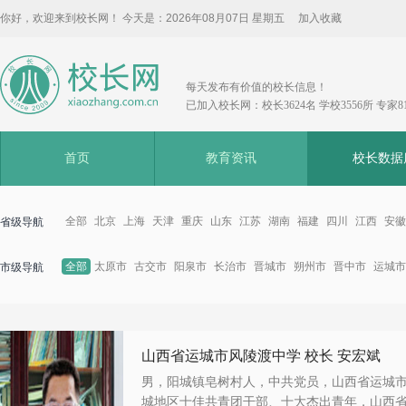
你好，欢迎来到校长网！ 今天是：
2026年08月07日 星期五
加入收藏
每天发布有价值的校长信息！
已加入校长网：校长3624名 学校3556所 专家8
首页
教育资讯
校长数据
全部
北京
上海
天津
重庆
山东
江苏
湖南
福建
四川
江西
安徽
省级导航
全部
太原市
古交市
阳泉市
长治市
晋城市
朔州市
晋中市
运城市
市级导航
山西省运城市风陵渡中学 校长 安宏斌
男，阳城镇皂树村人，中共党员，山西省运城
城地区十佳共青团干部、十大杰出青年，山西省.