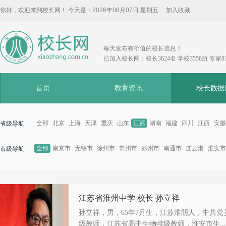
你好，欢迎来到校长网！ 今天是：
2026年08月07日 星期五
加入收藏
每天发布有价值的校长信息！
已加入校长网：校长3624名 学校3556所 专家8
首页
教育资讯
校长数据
全部
北京
上海
天津
重庆
山东
江苏
湖南
福建
四川
江西
安徽
省级导航
全部
南京市
无锡市
徐州市
常州市
苏州市
南通市
连云港
淮安市
市级导航
江苏省淮州中学 校长 孙立祥
孙立祥，男，65年7月生，江苏淮阴人，中共
级教师，江苏省高中生物特级教师，淮安市生...