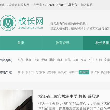
你好，欢迎来到校长网！ 今天是：
2026年08月08日 星期六
加入收藏
每天发布有价值的校长信息！
已加入校长网：校长3624名 学校3556所 专家8
首页
教育资讯
校长数据
全部
北京
上海
天津
重庆
山东
江苏
湖南
福建
四川
江西
安徽
省级导航
全部
杭州市
宁波市
温州市
嘉兴市
湖州市
绍兴市
金华市
衢州市
市级导航
浙江省上虞市城南中学 校长 戚烈波
作为一个教师，他扎实的工作态度，循循善诱
平和的态度，用尊重和宽容化解教职工之间的矛.