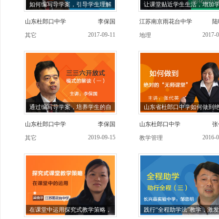
如何编写导学案，引导学生理解
让课堂贴近学生生活，增加
山东杜郎口中学
李保国
江苏南京雨花台中学
陆
2017-09-11
2017-0
其它
地理
通过编写导学案，培养学生的自
山东省杜郎口中学如何做到
山东杜郎口中学
李保国
山东杜郎口中学
张
2019-09-15
2016-0
其它
教学管理
在课堂中运用探究式教学策略，
践行“全程助学法”教学，激发