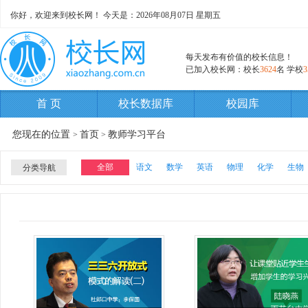
你好，欢迎来到校长网！ 今天是：
2026年08月07日 星期五
每天发布有价值的校长信息！
已加入校长网：校长
3624
名 学校
3
首 页
校长数据库
校园库
您现在的位置
首页
教师学习平台
>
>
全部
语文
数学
英语
物理
化学
生物
分类导航