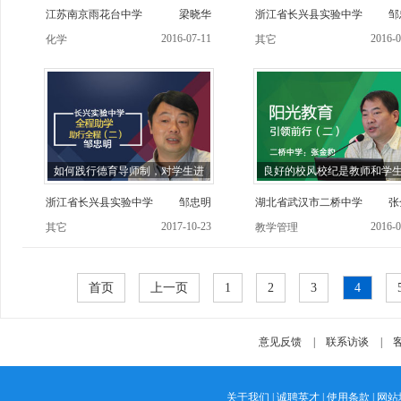
江苏南京雨花台中学
梁晓华
浙江省长兴县实验中学
邹
2016-07-11
2016-0
化学
其它
如何践行德育导师制，对学生进
良好的校风校纪是教师和学
浙江省长兴县实验中学
邹忠明
湖北省武汉市二桥中学
张
2017-10-23
2016-0
其它
教学管理
首页
上一页
1
2
3
4
意见反馈
|
联系访谈
|
客
关于我们
|
诚聘英才
|
使用条款
|
网站