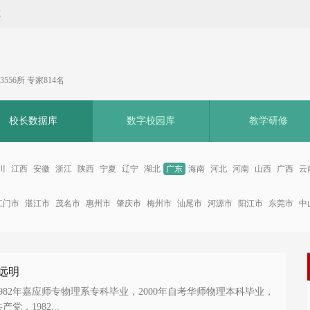
藏
556所 专家814名
校长数据库
数字校园库
教学研修
川
江西
安徽
浙江
陕西
宁夏
辽宁
湖北
广东
海南
河北
河南
山西
广西
云
江门市
湛江市
茂名市
惠州市
肇庆市
梅州市
汕尾市
河源市
阳江市
东莞市
中
远明
1982年嘉应师专物理系专科毕业，2000年自考华师物理本科毕业，
党，1982...