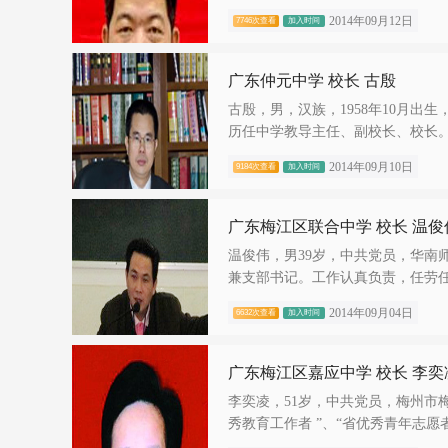
2014年09月12日
7746次查看
加入时间
广东仲元中学 校长 古殷
古殷，男，汉族，1958年10月
历任中学教导主任、副校长、校长。现
2014年09月10日
9184次查看
加入时间
广东梅江区联合中学 校长 温俊
温俊伟，男39岁，中共党员，华南
兼支部书记。工作认真负责，任劳任怨
2014年09月04日
6632次查看
加入时间
广东梅江区嘉应中学 校长 李奕
李奕凌，51岁，中共党员，梅州市
秀教育工作者 ”、“省优秀青年志愿者”