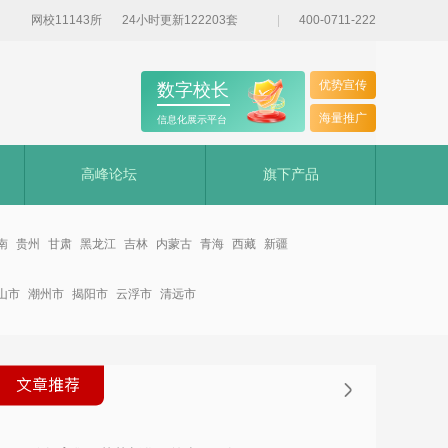
网校11143所
24小时更新122203套
400-0711-222
优势宣传
数字校长
海量推广
信息化展示平台
高峰论坛
旗下产品
南
贵州
甘肃
黑龙江
吉林
内蒙古
青海
西藏
新疆
山市
潮州市
揭阳市
云浮市
清远市
