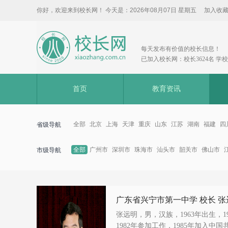
你好，欢迎来到校长网！ 今天是：
2026年08月07日 星期五
加入收
每天发布有价值的校长信息！
已加入校长网：校长3624名 学校3
首页
教育资讯
全部
北京
上海
天津
重庆
山东
江苏
湖南
福建
四
省级导航
全部
广州市
深圳市
珠海市
汕头市
韶关市
佛山市
市级导航
广东省兴宁市第一中学 校长 张
张远明，男，汉族，1963年出生，
1982年参加工作，1985年加入中国共产