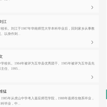

刘江
校长。刘江于1987年华南师范大学本科毕业后，回到家乡从事教
、以身作则...

文
校长。1984年被评为五华县优秀团干、1985年被评为五华县先
、1995...

维猛
，1985年从虎山中学考入嘉应师范学院，1988年嘉师生物系毕业，
科毕业，中...