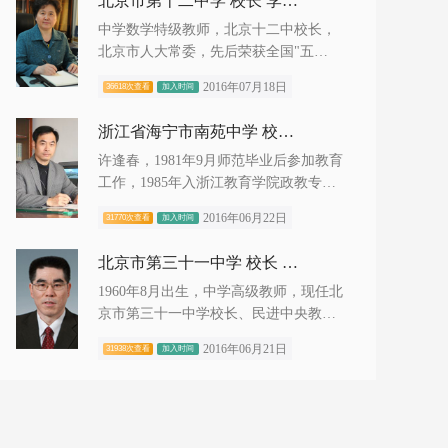
北京市第十二中学 校长 李有毅
中学数学特级教师，北京十二中校长，
北京市人大常委，先后荣获全国"五
一"劳动奖章、全国先进工作者、全
2016年07月18日
36618次查看
加入时间
国"三八"红旗奖...
浙江省海宁市南苑中学 校长 许逢春
许逢春，1981年9月师范毕业后参加教育
工作，1985年入浙江教育学院政教专业
脱产学习，1987年8月毕业在袁花镇初中
2016年06月22日
31770次查看
加入时间
任教。1990学年调入海宁市新...
北京市第三十一中学 校长 张礼斌
1960年8月出生，中学高级教师，现任北
京市第三十一中学校长、民进中央教育
委员会委员、民进北京市委副主委、民
2016年06月21日
31938次查看
加入时间
进西城区委主委、北京市政协...