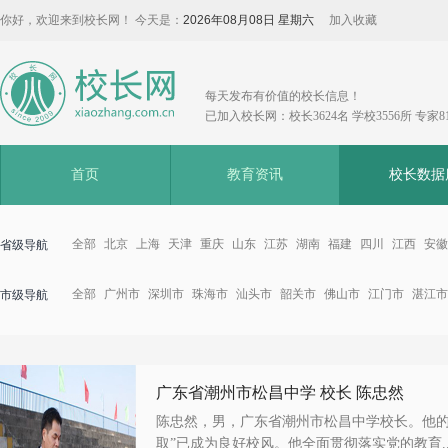
你好，欢迎来到校长网！ 今天是：
2026年08月08日 星期六
加入收藏
每天发布有价值的校长信息！
已加入校长网：校长3624名 学校3556所 专家8
首页
教育资讯
校长数据
全部
北京
上海
天津
重庆
山东
江苏
湖南
福建
四川
江西
安徽
省级导航
全部
广州市
深圳市
珠海市
汕头市
韶关市
佛山市
江门市
湛江市
市级导航
广东省潮州市松昌中学 校长 陈忠然
陈忠然，男，广东省潮州市松昌中学校长。他的
取”已成为良好校风。他全面贯彻落实党的教育..