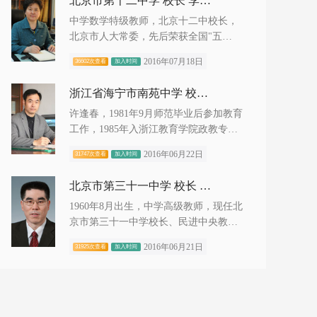
北京市第十二中学 校长 李有毅
中学数学特级教师，北京十二中校长，
北京市人大常委，先后荣获全国"五
一"劳动奖章、全国先进工作者、全
2016年07月18日
36602次查看
加入时间
国"三八"红旗奖...
浙江省海宁市南苑中学 校长 许逢春
许逢春，1981年9月师范毕业后参加教育
工作，1985年入浙江教育学院政教专业
脱产学习，1987年8月毕业在袁花镇初中
2016年06月22日
31747次查看
加入时间
任教。1990学年调入海宁市新...
北京市第三十一中学 校长 张礼斌
1960年8月出生，中学高级教师，现任北
京市第三十一中学校长、民进中央教育
委员会委员、民进北京市委副主委、民
2016年06月21日
31925次查看
加入时间
进西城区委主委、北京市政协...