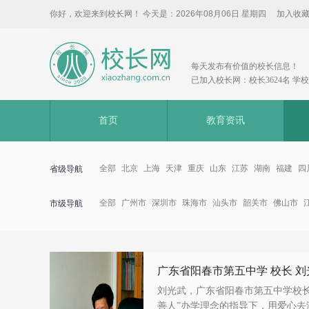
你好，欢迎来到校长网！ 今天是：
2026年08月06日 星期四
加入收
每天发布有价值的校长信息！
已加入校长网：校长3624名 学校3
首页
教育资讯
全部
北京
上海
天津
重庆
山东
江苏
湖南
福建
四
省级导航
全部
广州市
深圳市
珠海市
汕头市
韶关市
佛山市
市级导航
广东省阳春市第五中学 校长 刘
刘光武，广东省阳春市第五中学校长
善人”办学理念的指导下，用爱心去浇