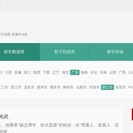
藏
556所 专家814名
校长数据库
数字校园库
教学研修
川
江西
安徽
浙江
陕西
宁夏
辽宁
湖北
广东
海南
河北
河南
山西
广西
云
江门市
湛江市
茂名市
惠州市
肇庆市
梅州市
汕尾市
河源市
阳江市
东莞市
中
光武
。他秉承“砺志博学、饮水思源”的校训，在“尊重人、发展人、完
灌、...