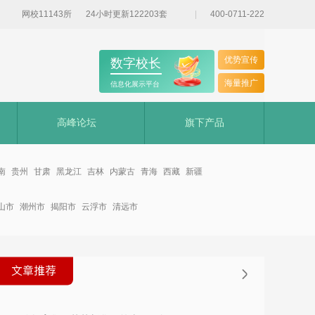
网校11143所
24小时更新122203套
400-0711-222
优势宣传
数字校长
海量推广
信息化展示平台
高峰论坛
旗下产品
南
贵州
甘肃
黑龙江
吉林
内蒙古
青海
西藏
新疆
山市
潮州市
揭阳市
云浮市
清远市
