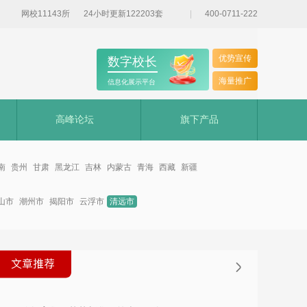
网校11143所
24小时更新122203套
400-0711-222
优势宣传
数字校长
海量推广
信息化展示平台
高峰论坛
旗下产品
南
贵州
甘肃
黑龙江
吉林
内蒙古
青海
西藏
新疆
山市
潮州市
揭阳市
云浮市
清远市
