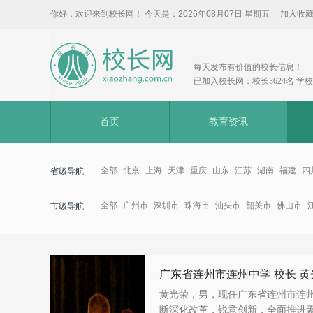
你好，欢迎来到校长网！ 今天是：
2026年08月07日 星期五
加入收
每天发布有价值的校长信息！
已加入校长网：校长3624名 学校3
首页
教育资讯
全部
北京
上海
天津
重庆
山东
江苏
湖南
福建
四
省级导航
全部
广州市
深圳市
珠海市
汕头市
韶关市
佛山市
市级导航
广东省连州市连州中学 校长 黄
黄光荣，男，现任广东省连州市连
断深化改革，锐意创新，全面推进素质