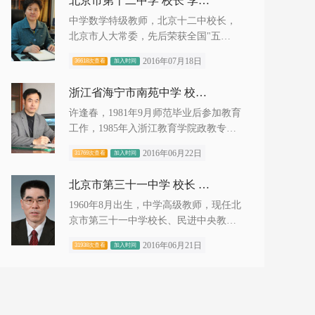
北京市第十二中学 校长 李有毅
中学数学特级教师，北京十二中校长，
北京市人大常委，先后荣获全国"五
一"劳动奖章、全国先进工作者、全
2016年07月18日
36618次查看
加入时间
国"三八"红旗奖...
浙江省海宁市南苑中学 校长 许逢春
许逢春，1981年9月师范毕业后参加教育
工作，1985年入浙江教育学院政教专业
脱产学习，1987年8月毕业在袁花镇初中
2016年06月22日
31769次查看
加入时间
任教。1990学年调入海宁市新...
北京市第三十一中学 校长 张礼斌
1960年8月出生，中学高级教师，现任北
京市第三十一中学校长、民进中央教育
委员会委员、民进北京市委副主委、民
2016年06月21日
31938次查看
加入时间
进西城区委主委、北京市政协...