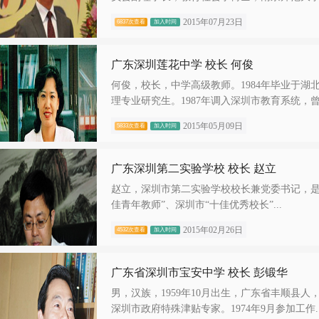
2015年07月23日
6837次查看
加入时间
广东深圳莲花中学 校长 何俊
何俊，校长，中学高级教师。1984年毕业于湖
理专业研究生。1987年调入深圳市教育系统，曾.
2015年05月09日
5833次查看
加入时间
广东深圳第二实验学校 校长 赵立
赵立，深圳市第二实验学校校长兼党委书记，是“
佳青年教师”、深圳市“十佳优秀校长”...
2015年02月26日
4532次查看
加入时间
广东省深圳市宝安中学 校长 彭锻华
男，汉族，1959年10月出生，广东省丰顺县
深圳市政府特殊津贴专家。1974年9月参加工作..