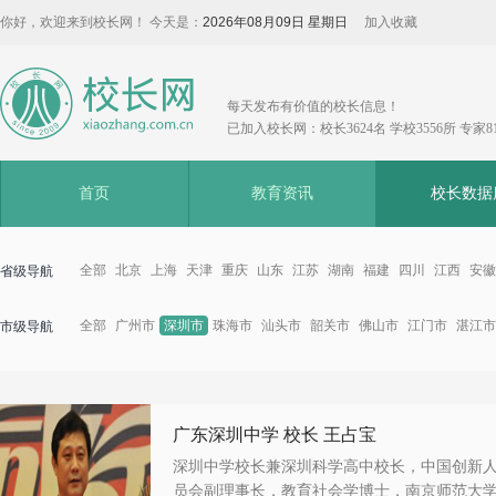
你好，欢迎来到校长网！ 今天是：
2026年08月09日 星期日
加入收藏
每天发布有价值的校长信息！
已加入校长网：校长3624名 学校3556所 专家8
首页
教育资讯
校长数据
全部
北京
上海
天津
重庆
山东
江苏
湖南
福建
四川
江西
安徽
省级导航
全部
广州市
深圳市
珠海市
汕头市
韶关市
佛山市
江门市
湛江市
市级导航
广东深圳中学 校长 王占宝
深圳中学校长兼深圳科学高中校长，中国创新
员会副理事长，教育社会学博士，南京师范大学.